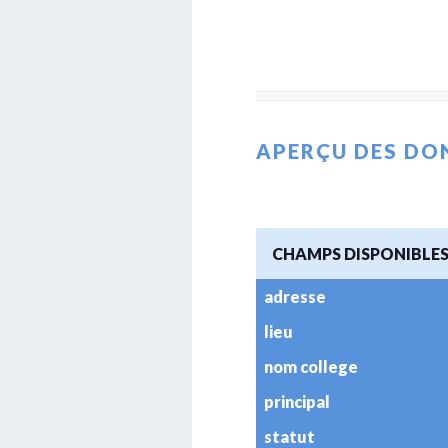
APERÇU DES DO
CHAMPS DISPONIBLE
adresse
lieu
nom college
principal
statut