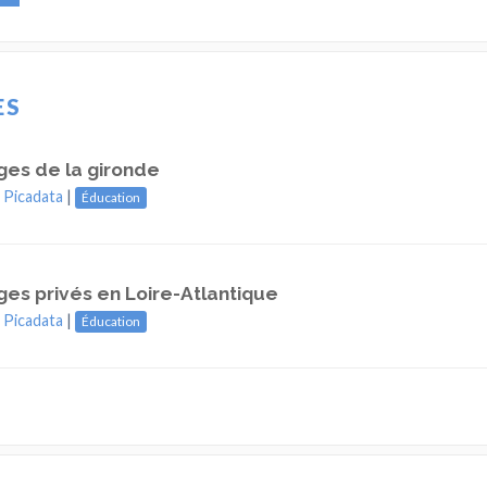
ES
ges de la gironde
|
Picadata
|
Éducation
ges privés en Loire-Atlantique
|
Picadata
|
Éducation