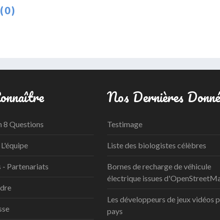
(0)
onnaître
Nos Dernières Donné
n 8 Questions
Testimage
 L'équipe
Liste des biologistes célèbres
- Partenariats
Bornes de recharge de véhicule
électrique issues d'OpenStreetM
ndre
Les développeurs de jeux vidéos 
sse
pays