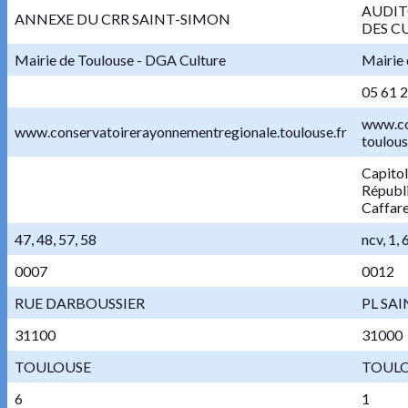
AUDIT
ANNEXE DU CRR SAINT-SIMON
DES C
Mairie de Toulouse - DGA Culture
Mairie 
05 61 
www.co
www.conservatoirerayonnementregionale.toulouse.fr
toulous
Capitol
Républ
Caffarel
47, 48, 57, 58
ncv, 1, 
0007
0012
RUE DARBOUSSIER
PL SAI
31100
31000
TOULOUSE
TOUL
6
1