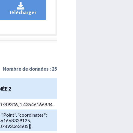
Télécharger
Nombre de données : 25
ÉE 2
0789306, 1.43546166834
: "Point", "coordinates":
461668339125,
07893063505]}