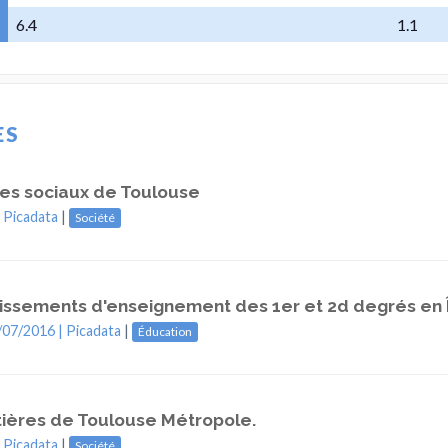
6.4
1.1
ES
res sociaux de Toulouse
|
Picadata
|
Société
issements d'enseignement des 1er et 2d degrés en 
/07/2016 |
Picadata
|
Éducation
tières de Toulouse Métropole.
|
Picadata
|
Société