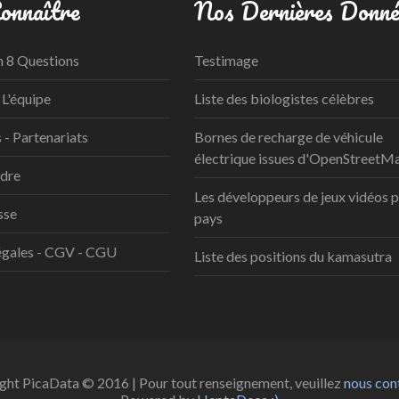
onnaître
Nos Dernières Donné
n 8 Questions
Testimage
 L'équipe
Liste des biologistes célèbres
- Partenariats
Bornes de recharge de véhicule
électrique issues d'OpenStreetM
ndre
Les développeurs de jeux vidéos 
sse
pays
égales - CGV - CGU
Liste des positions du kamasutra
ght PicaData © 2016 | Pour tout renseignement, veuillez
nous cont