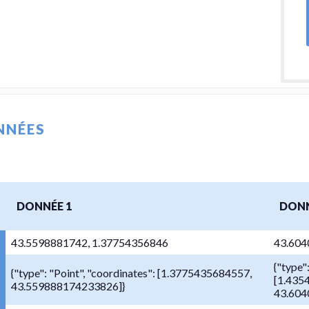
NNÉES
DONNÉE 1
DONN
43.5598881742, 1.37754356846
43.604
{"type"
{"type": "Point", "coordinates": [1.3775435684557,
[1.435
43.559888174233826]}
43.604