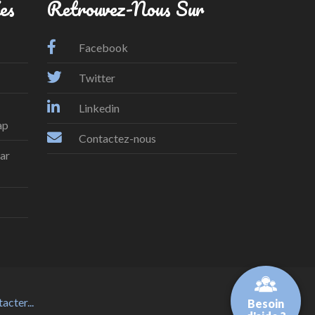
es
Retrouvez-Nous Sur
Facebook
Twitter
Linkedin
ap
Contactez-nous
par
acter...
Besoin