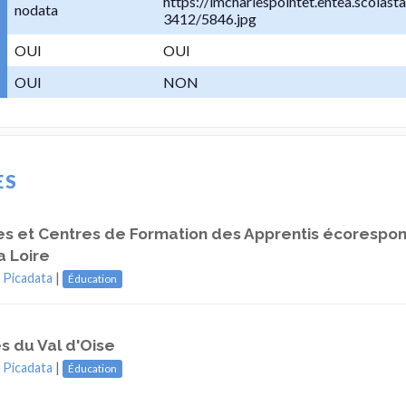
https://lmcharlespointet.entea.scolas
nodata
3412/5846.jpg
OUI
OUI
OUI
NON
ES
es et Centres de Formation des Apprentis écorespo
a Loire
|
Picadata
|
Éducation
s du Val d'Oise
|
Picadata
|
Éducation