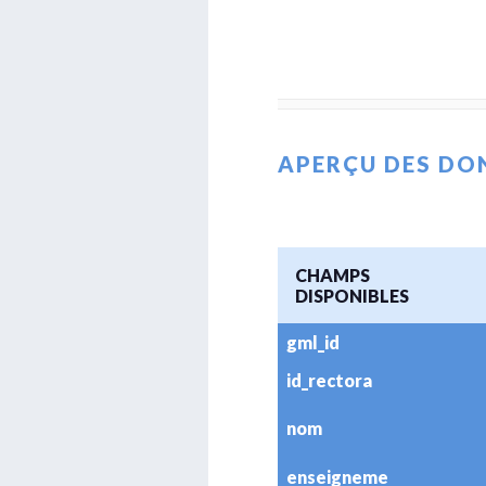
APERÇU DES DO
CHAMPS
DISPONIBLES
gml_id
id_rectora
nom
enseigneme