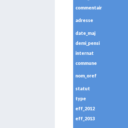
commentair
adresse
date_maj
demi_pensi
internat
commune
nom_oref
statut
type
eff_2012
eff_2013