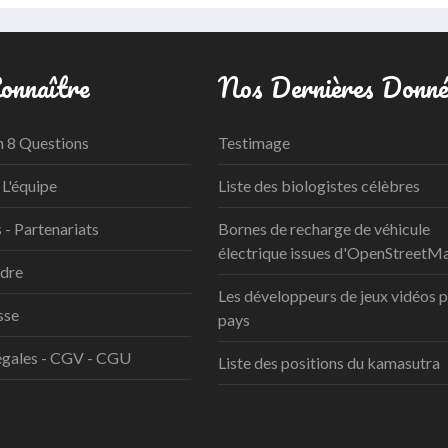
onnaître
Nos Dernières Donné
n 8 Questions
Testimage
 L'équipe
Liste des biologistes célèbres
- Partenariats
Bornes de recharge de véhicule
électrique issues d'OpenStreetM
ndre
Les développeurs de jeux vidéos 
sse
pays
égales - CGV - CGU
Liste des positions du kamasutra