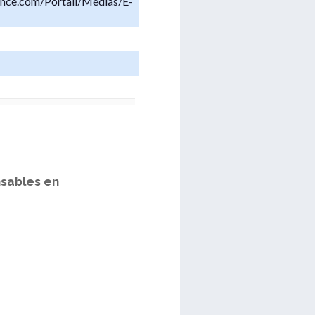
tance.com/Portail/Medias/E-
nsables en