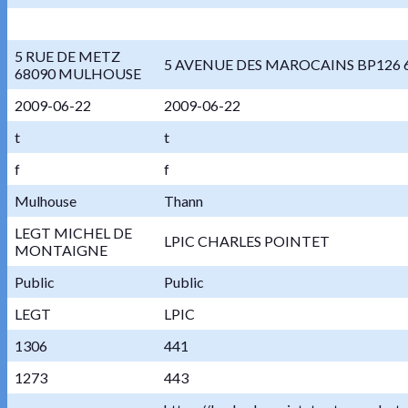
5 RUE DE METZ
5 AVENUE DES MAROCAINS BP126
68090 MULHOUSE
2009-06-22
2009-06-22
t
t
f
f
Mulhouse
Thann
LEGT MICHEL DE
LPIC CHARLES POINTET
MONTAIGNE
Public
Public
LEGT
LPIC
1306
441
1273
443