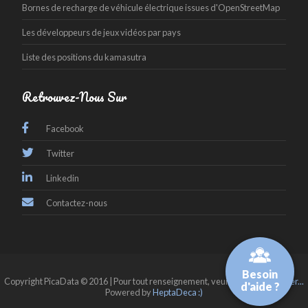
Bornes de recharge de véhicule électrique issues d'OpenStreetMap
Les développeurs de jeux vidéos par pays
Liste des positions du kamasutra
Retrouvez-Nous Sur
Facebook
Twitter
Linkedin
Contactez-nous
Besoin
Copyright PicaData © 2016 | Pour tout renseignement, veuillez
nous contacter...
d'aide ?
Powered by
HeptaDeca :)